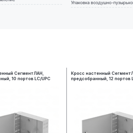
Упаковка воздушно-пузырько
енный СегментЛАН,
Кросс настенный Сегмент
ный, 10 портов LC/UPC
предсобранный, 12 портов 
125 мкм OM3
duplex, 9/125 мкм