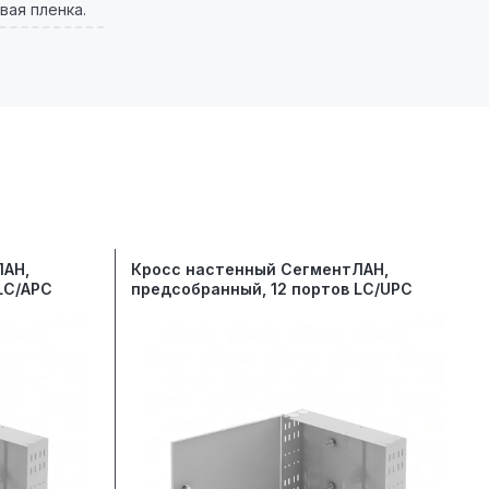
вая пленка.
ЛАН,
Кросс настенный СегментЛАН,
LC/APC
предсобранный, 12 портов LC/UPC
duplex, 50/125 мкм OM3