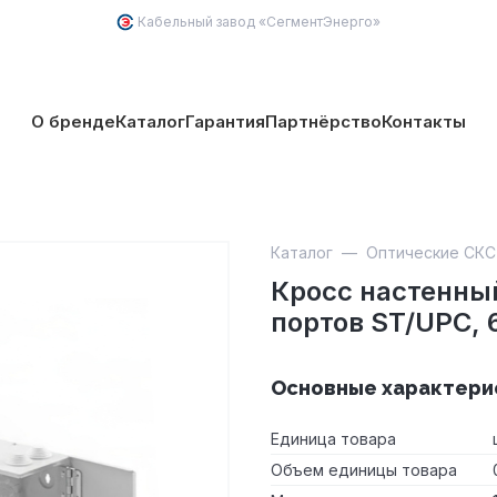
Кабельный завод «
СегментЭнерго
»
О бренде
Каталог
Гарантия
Партнёрство
Контакты
Каталог
—
Оптические СКС
Кросс настенны
портов ST/UPC, 
Основные характери
Единица товара
Объем единицы товара