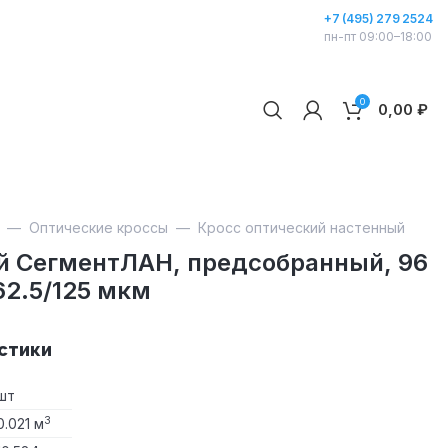
+7 (495) 279 2524
пн-пт 09:00–18:00
0
0,00
₽
—
Оптические кроссы
—
Кросс оптический настенный
й СегментЛАН, предсобранный, 96
62.5/125 мкм
стики
шт
3
0.021 м