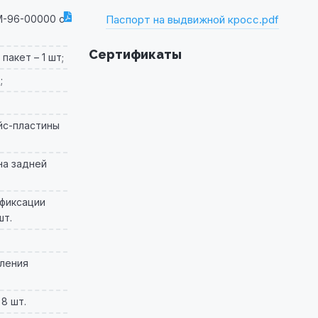
-96-00000 с
Паспорт на выдвижной кросс.pdf
Сертификаты
акет – 1 шт;
;
йс-пластины
на задней
 фиксации
шт.
пления
8 шт.