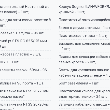
еделительный Настенный до
Корпус SegmentLAN-WFOB-PM
з планок) – 1 шт;
крышкой – 1 шт;
ка для оптических розеток 8
Пластиковый закрывающийся п
 шт;
Замок с двумя ключами – 1 шт
озетка ST sm/mm – 96 шт;
Пластиковые стяжки – 4 шт;
кий pt ST/UPC 62.5/125 мкм
Барашек для крепления спла
6 шт;
– 2 шт;
кассета пластик – 3 шт;
Планки для фиксации кабеля 
У-1 – 1 шт;
стенке кросса – 2 шт;
 защиты сварки, 60мм – 96
Болты для крепления планок
кабеля на задней стенке – 4 
блица на 96 порта – 1 шт.
Болт заземления – 1 шт.
ся этикетка NTSS 20х20мм,
Пластиковая клипса для кре
орожно лазер”
адаптерных планок – 24 шт.
ся этикетка NTSS 20х20мм,
Заглушка кабельного ввода – 
емление”