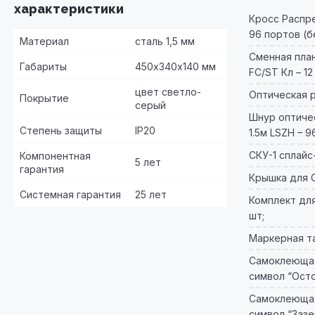
характеристики
Кросс Распр
96 портов (бе
Материал
сталь 1,5 мм
Сменная план
Габариты
450х340х140 мм
FC/ST Кл – 12
цвет светло-
Оптическая р
Покрытие
серый
Шнур оптичес
Степень защиты
IP20
1.5м LSZH – 9
СКУ-1 сплайс-
Компонентная
5 лет
гарантия
Крышка для СК
Системная гарантия
25 лет
Комплект для
шт;
Маркерная та
Самоклеющая
символ “Ост
Самоклеющая
символ “Заз