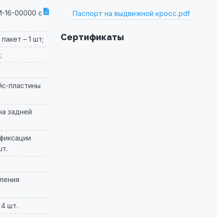
-16-00000 с
Паспорт на выдвижной кросс.pdf
Сертификаты
акет – 1 шт;
;
йс-пластины
на задней
 фиксации
шт.
пления
4 шт.