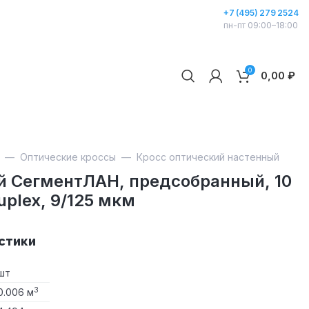
+7 (495) 279 2524
пн-пт 09:00–18:00
0
0,00
₽
—
Оптические кроссы
—
Кросс оптический настенный
й СегментЛАН, предсобранный, 10
uplex, 9/125 мкм
стики
шт
3
0.006 м