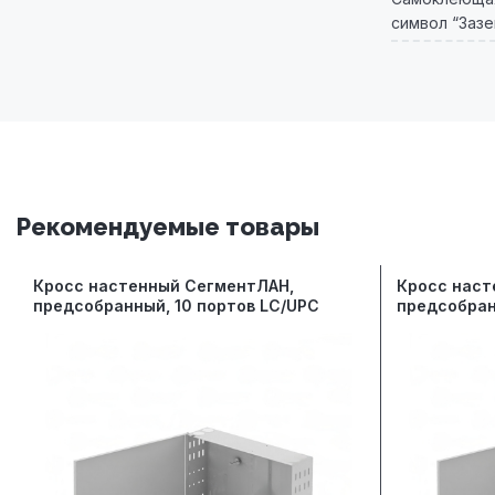
символ “Заз
Рекомендуемые товары
Кросс настенный СегментЛАН,
Кросс наст
предсобранный, 10 портов LC/UPC
предсобран
duplex, 50/125 мкм
duplex, 50/