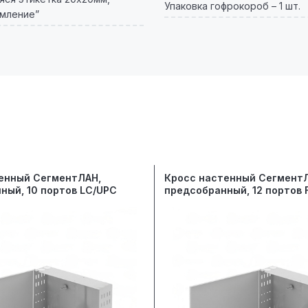
Упаковка гофрокороб – 1 шт.
емление”
енный СегментЛАН,
Кросс настенный Сегмент
ный, 10 портов LC/UPC
предсобранный, 12 портов 
125 мкм OM4
50/125 мкм OM4