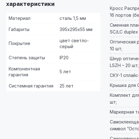
характеристики
Кросс Распр
16 портов (бе
Материал
сталь 1,5 мм
Сменная план
Габариты
395х295х55 мм
SC/LC duplex 
цвет светло-
Оптическая р
Покрытие
серый
10 шт;
Степень защиты
IP20
Шнур оптичес
LSZH – 20 шт;
Компонентная
5 лет
гарантия
СКУ-1 сплайс-
Крышка для СК
Системная гарантия
25 лет
Комплект для
шт;
Маркерная та
Самоклеющая
символ “Ост
Самоклеющая