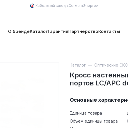
Кабельный завод «
СегментЭнерго
»
О бренде
Каталог
Гарантия
Партнёрство
Контакты
Каталог
—
Оптические СКС
Кросс настенны
портов LC/APC d
Основные характери
Единица товара
Объем единицы товара