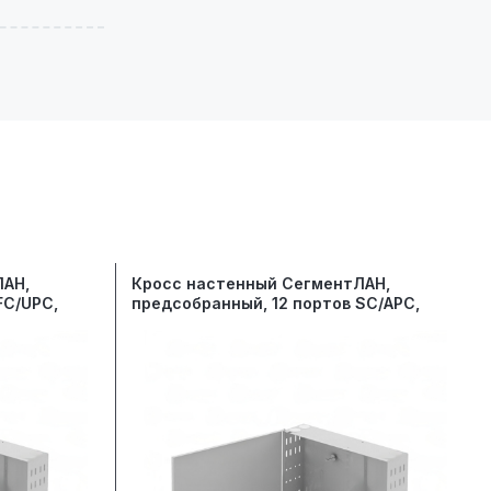
ЛАН,
Кросс настенный СегментЛАН,
FC/UPC,
предсобранный, 12 портов SC/APC,
9/125 мкм