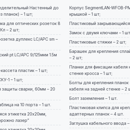
еделительный Настенный до
Корпус SegmentLAN-WFOB-PM
з планок) – 1 шт;
крышкой – 1 шт;
ка для оптических розеток 8
Пластиковый закрывающийся п
Кл – 2 шт;
Замок с двумя ключами – 1 шт
озетка дуплекс LC/АРС sm –
Пластиковые стяжки – 2 шт;
Барашек для крепления спла
кий pt LC/APC 9/125мкм 1.5м
– 2 шт;
Планки для фиксации кабеля 
кассета пластик – 1 шт;
стенке кросса – 1 шт;
У-1 – 1 шт;
Болты для крепления планок
 защиты сварки, 60мм – 20
кабеля на задней стенке – 2 
Болт заземления – 1 шт.
блица на 10 порта – 1 шт.
Пластиковая клипса для кре
ся этикетка 20х20мм,
адаптерных планок – 4 шт.
орожно лазер”
Заглушка кабельного ввода – 
ся этикетка 20х20мм,