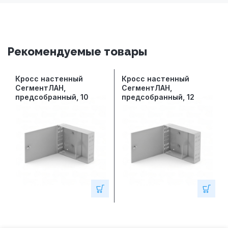
Рекомендуемые товары
Кросс настенный
Кросс настенный
СегментЛАН,
СегментЛАН,
предсобранный, 10
предсобранный, 12
портов LC/UPC duplex,
портов FC/UPC, 50/125
50/125 мкм OM4
мкм OM3