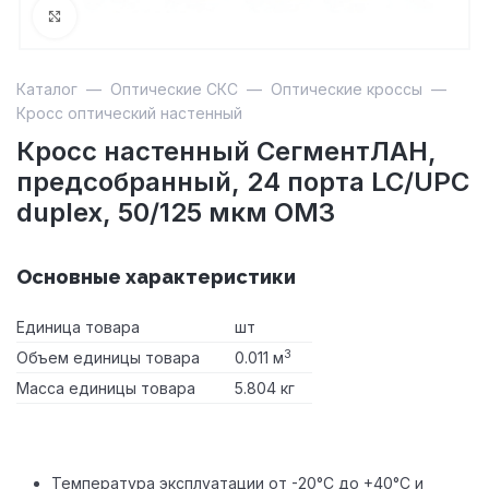
Увеличить
Каталог
—
Оптические СКС
—
Оптические кроссы
—
Кросс оптический настенный
Кросс настенный СегментЛАН,
предсобранный, 24 порта LC/UPC
duplex, 50/125 мкм OM3
Основные характеристики
Единица товара
шт
3
Объем единицы товара
0.011 м
Масса единицы товара
5.804 кг
Температура эксплуатации от -20°С до +40°С и