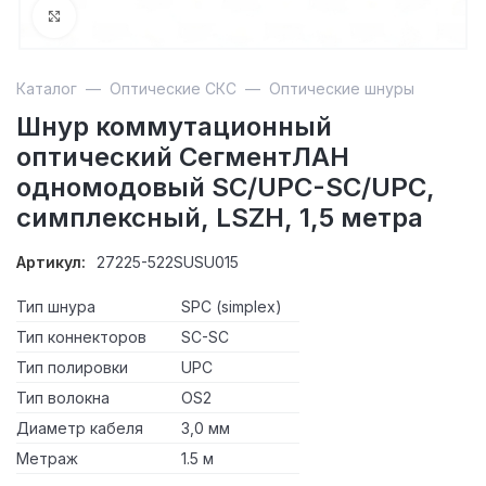
Увеличить
Каталог
—
Оптические СКС
—
Оптические шнуры
Шнур коммутационный
оптический СегментЛАН
одномодовый SC/UPC-SC/UPC,
симплексный, LSZH, 1,5 метра
Артикул:
27225-522SUSU015
Тип шнура
SPC (simplex)
Тип коннекторов
SC-SC
Тип полировки
UPC
Тип волокна
OS2
Диаметр кабеля
3,0 мм
Метраж
1.5 м