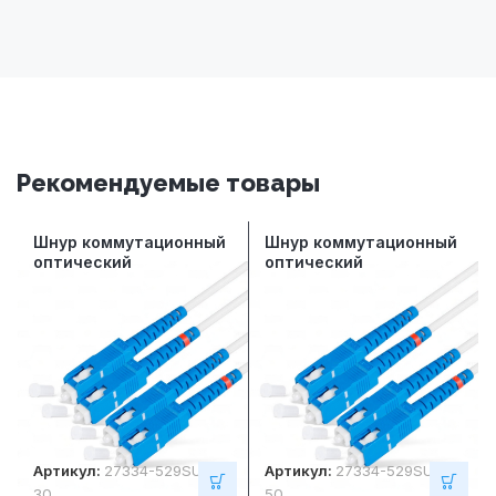
Рекомендуемые товары
Шнур коммутационный
Шнур коммутационный
оптический
оптический
СегментЛАН
СегментЛАН
многомодовый ОМ3,
многомодовый ОМ3,
SC/UPC-SC/UPC,
SC/UPC-SC/UPC,
дуплексный, LSZH, 3
дуплексный, LSZH, 5
метра
метров
Артикул:
27334-529SUSU0
Артикул:
27334-529SUSU0
30
50