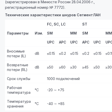
(зарегистрирован в Минюсте России 28.04.2006 г.,
регистрационный номер № 7772).
Технические характеристики шнуров СегментЛАН
FC, SC, LC
ST
Параметры
Изм.
SM
MM
SM
MM
UPC
APC
U
PC
A
PC
UPC
U
P
Вносимые
dB
≤0.15
≤0.2
≤0.15
≤0.2
≤0.15
≤0.1
потери (IL)
Возвратные
dB
≥50
≥60
≥30
≥45
≥50
≥30
потери (RL)
Срок службы
1000 подключений
Рабочая
°С
-20 ∼ +75
температура
Температура
°С
-40 ∼ +85
хранения