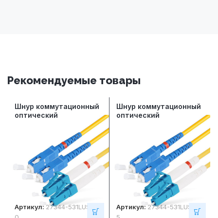
Рекомендуемые товары
Шнур коммутационный
Шнур коммутационный
оптический
оптический
СегментЛАН
СегментЛАН
многомодовый ОМ4
многомодовый ОМ4
LC/UPC-SC/UPC,
LC/UPC-SC/UPC,
дуплексный, LSZH, 1
дуплексный, LSZH, 1,5
метр
метра
Артикул:
27344-531LUSU01
Артикул:
27344-531LUSU01
0
5