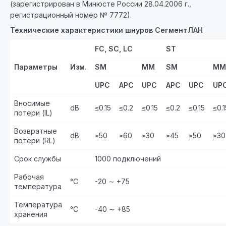
(зарегистрирован в Минюсте России 28.04.2006 г.,
регистрационный номер № 7772).
Технические характеристики шнуров СегментЛАН
FC, SC, LC
ST
Параметры
Изм.
SM
MM
SM
MM
UPC
APC
U
PC
A
PC
UPC
U
P
Вносимые
dB
≤0.15
≤0.2
≤0.15
≤0.2
≤0.15
≤0.1
потери (IL)
Возвратные
dB
≥50
≥60
≥30
≥45
≥50
≥30
потери (RL)
Срок службы
1000 подключений
Рабочая
°С
-20 ∼ +75
температура
Температура
°С
-40 ∼ +85
хранения