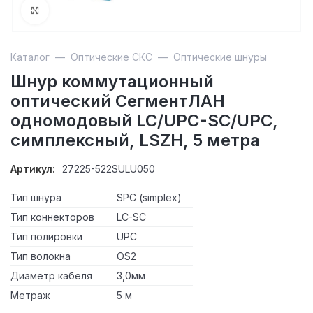
Увеличить
Каталог
—
Оптические СКС
—
Оптические шнуры
Шнур коммутационный
оптический СегментЛАН
одномодовый LC/UPC-SC/UPC,
симплексный, LSZH, 5 метра
Артикул:
27225-522SULU050
Тип шнура
SPC (simplex)
Тип коннекторов
LC-SC
Тип полировки
UPC
Тип волокна
OS2
Диаметр кабеля
3,0мм
Метраж
5 м