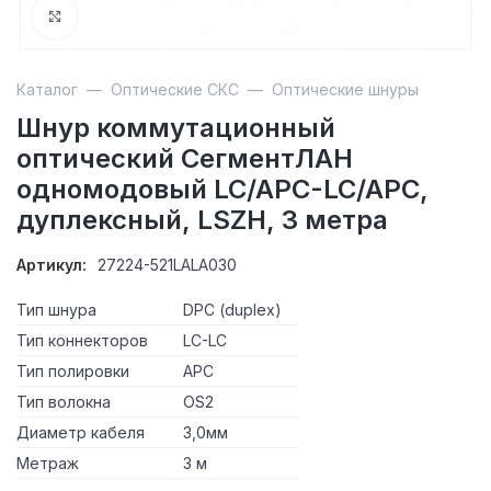
Увеличить
Каталог
—
Оптические СКС
—
Оптические шнуры
Шнур коммутационный
оптический СегментЛАН
одномодовый LC/APC-LC/APC,
дуплексный, LSZH, 3 метра
Артикул:
27224-521LALA030
Тип шнура
DPC (duplex)
Тип коннекторов
LC-LC
Тип полировки
APC
Тип волокна
OS2
Диаметр кабеля
3,0мм
Метраж
3 м