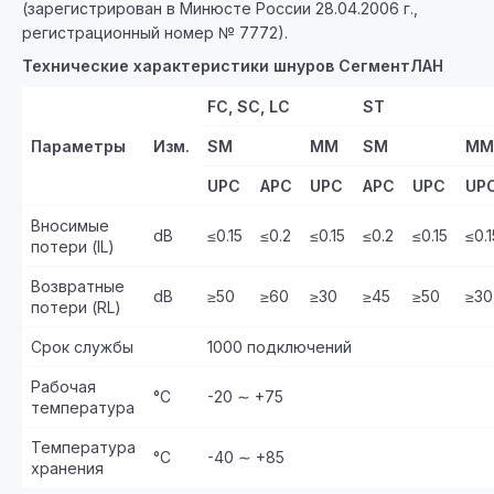
(зарегистрирован в Минюсте России 28.04.2006 г.,
регистрационный номер № 7772).
Технические характеристики шнуров СегментЛАН
FC, SC, LC
ST
Параметры
Изм.
SM
MM
SM
MM
UPC
APC
U
PC
A
PC
UPC
U
P
Вносимые
dB
≤0.15
≤0.2
≤0.15
≤0.2
≤0.15
≤0.1
потери (IL)
Возвратные
dB
≥50
≥60
≥30
≥45
≥50
≥30
потери (RL)
Срок службы
1000 подключений
Рабочая
°С
-20 ∼ +75
температура
Температура
°С
-40 ∼ +85
хранения