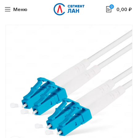
0
Меню
0,00
₽