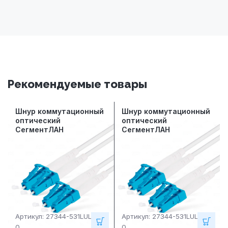
Рекомендуемые товары
Шнур коммутационный
Шнур коммутационный
оптический
оптический
СегментЛАН
СегментЛАН
многомодовый ОМ4
многомодовый ОМ4
LC/UPC-LC/UPC,
LC/UPC-LC/UPC,
дуплексный, LSZH, 2
дуплексный, LSZH, 3
метра
метра
Артикул:
27344-531LULU02
Артикул:
27344-531LULU03
0
0