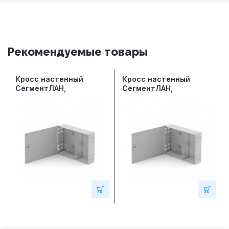
Рекомендуемые товары
Кросс настенный
Кросс настенный
СегментЛАН,
СегментЛАН,
предсобранный, 10
предсобранный, 12
портов LC/UPC duplex,
портов FC/UPC, 50/125
50/125 мкм OM4
мкм