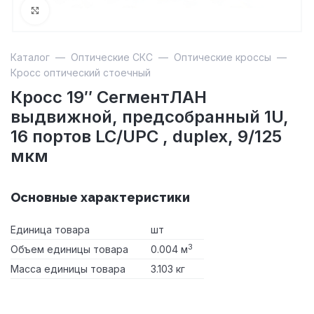
Увеличить
Каталог
—
Оптические СКС
—
Оптические кроссы
—
Кросс оптический стоечный
Кросс 19″ СегментЛАН
выдвижной, предсобранный 1U,
16 портов LC/UPC , duplex, 9/125
мкм
Основные характеристики
Единица товара
шт
3
Объем единицы товара
0.004 м
Масса единицы товара
3.103 кг