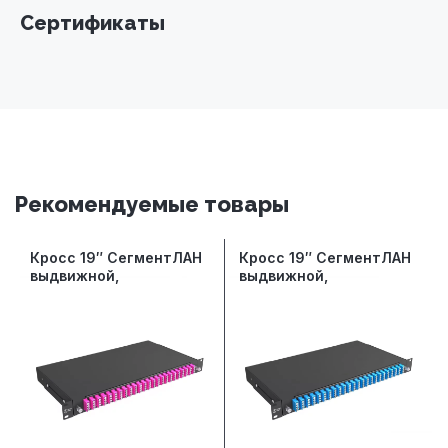
Сертификаты
Рекомендуемые товары
Кросс 19″ СегментЛАН
Кросс 19″ СегментЛАН
выдвижной,
выдвижной,
предсобранный 1U, 24
предсобранный 1U, 24
порта LC/UPC quadro,
порта LC/UPC quadro,
50/125 мкм ОМ4,
9/125 мкм, черный
черный (сплошная
(сплошная панель,
панель, сплайс-
сплайс-кассета 3шт,
кассета 3шт, пигтейлы,
пигтейлы, КДЗС,
КДЗС, адаптеры)
адаптеры)