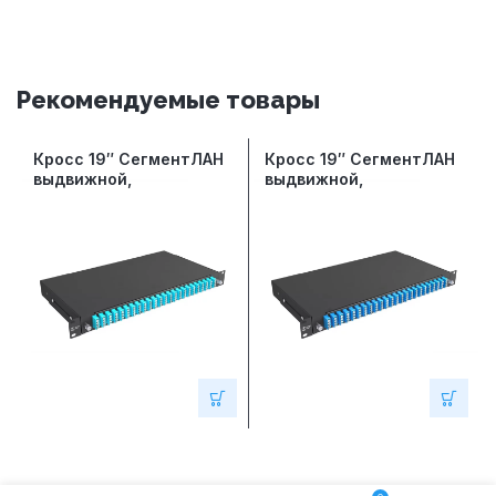
Рекомендуемые товары
Кросс 19″ СегментЛАН
Кросс 19″ СегментЛАН
выдвижной,
выдвижной,
предсобранный 1U, 24
предсобранный 1U, 24
порта LC/UPC quadro,
порта LC/UPC quadro,
50/125 мкм ОМ3,
9/125 мкм, черный
черный (сплошная
(сплошная панель,
панель, сплайс-
сплайс-кассета 3шт,
кассета 3шт, пигтейлы,
пигтейлы, КДЗС,
КДЗС, адаптеры)
адаптеры)