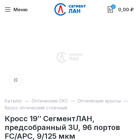
0
Меню
0,00
₽
Увеличить
Каталог
—
Оптические СКС
—
Оптические кроссы
—
Кросс оптический стоечный
Кросс 19″ СегментЛАН,
предсобранный 3U, 96 портов
FC/APC, 9/125 мкм