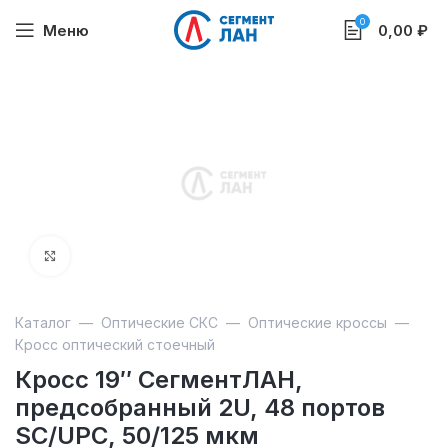
0
Меню
0,00
₽
Увеличить
Каталог
—
Оптические СКС
—
Оптические кроссы
—
Кросс оптический стоечный
Кросс 19″ СегментЛАН,
предсобранный 2U, 48 портов
SC/UPC, 50/125 мкм