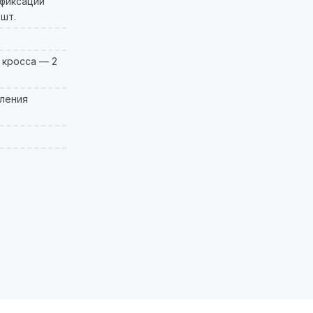
 фиксации
 шт.
 кросса — 2
пления