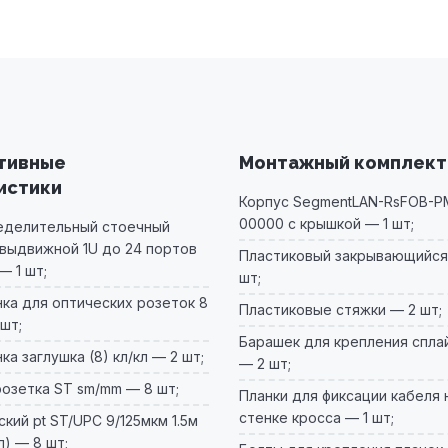
тивные
Монтажный комплект
истики
Корпус SegmentLAN-RsFOB-P
00000 с крышкой — 1 шт;
еделительный стоечный
выдвижной 1U до 24 портов
Пластиковый закрывающийся 
— 1 шт;
шт;
ка для оптических розеток 8
Пластиковые стяжки — 2 шт;
шт;
Барашек для крепления спла
а заглушка (8) кл/кл — 2 шт;
— 2 шт;
озетка ST sm/mm — 8 шт;
Планки для фиксации кабеля 
стенке кросса — 1 шт;
кий pt ST/UPC 9/125мкм 1.5м
л) — 8 шт;