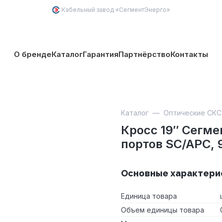
Кабельный завод «
СегментЭнерго
»
О бренде
Каталог
Гарантия
Партнёрство
Контакты
Каталог
—
Оптические СКС
Кросс 19″ Сегм
портов SC/APC, 
Основные характери
Единица товара
Объем единицы товара