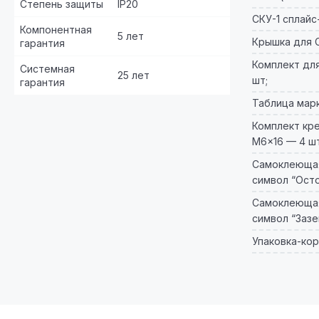
Степень защиты
IP20
СКУ-1 сплайс
Компонентная
5 лет
Крышка для С
гарантия
Комплект для
Системная
25 лет
шт;
гарантия
Таблица марк
Комплект кр
M6×16 — 4 шт
Самоклеющая
символ “Осто
Самоклеющая
символ “Зазе
Упаковка-кор