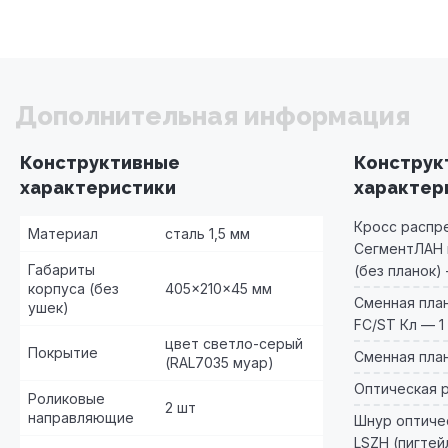
Дополнительная информация
Конструктивные
Конструк
характеристики
характер
Кросс распр
Материал
сталь 1,5 мм
СегментЛАН 
Габариты
(без планок) 
корпуса (без
405×210×45 мм
Сменная план
ушек)
FC/ST Кл — 1 
цвет светло-серый
Покрытие
Сменная планк
(RAL7035 муар)
Оптическая р
Роликовые
2 шт
направляющие
Шнур оптичес
LSZH (пигтей