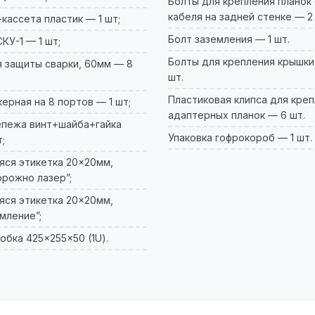
Болты для крепления планок
кабеля на задней стенке — 2
-кассета пластик — 1 шт;
Болт заземления — 1 шт.
КУ-1 — 1 шт;
Болты для крепления крышки
 защиты сварки, 60мм — 8
шт.
Пластиковая клипса для кре
ерная на 8 портов — 1 шт;
адаптерных планок — 6 шт.
епежа винт+шайба+гайка
Упаковка гофрокороб — 1 шт.
;
ся этикетка 20×20мм,
рожно лазер”;
ся этикетка 20×20мм,
мление”;
обка 425×255×50 (1U).