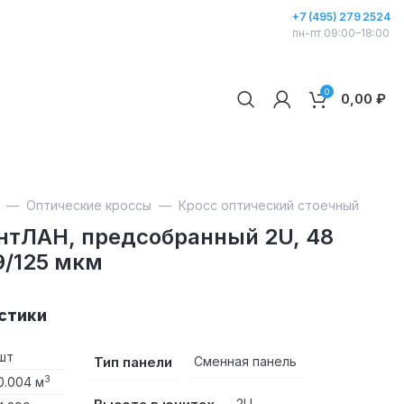
+7 (495) 279 2524
пн-пт 09:00–18:00
0
0,00
₽
—
Оптические кроссы
—
Кросс оптический стоечный
ентЛАН, предсобранный 2U, 48
9/125 мкм
стики
шт
Тип панели
Сменная панель
3
0.004 м
2U