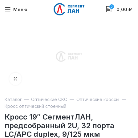
0
Меню
0,00
₽
Увеличить
Каталог
—
Оптические СКС
—
Оптические кроссы
—
Кросс оптический стоечный
Кросс 19″ СегментЛАН,
предсобранный 2U, 32 порта
LC/APC duplex, 9/125 мкм