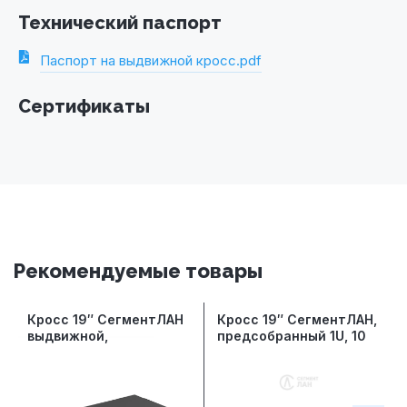
Технический паспорт
Паспорт на выдвижной кросс.pdf
Сертификаты
Рекомендуемые товары
Кросс 19″ СегментЛАН
Кросс 19″ СегментЛАН,
выдвижной,
предсобранный 1U, 10
предсобранный 1U, 24
портов LC/UPC duplex,
порта LC/UPC quadro,
50/125 мкм OM3
9/125 мкм, черный
(сплошная панель,