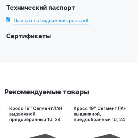
Технический паспорт
Паспорт на выдвижной кросс.pdf
Сертификаты
Рекомендуемые товары
Кросс 19″ СегментЛАН
Кросс 19″ СегментЛАН
выдвижной,
выдвижной,
предсобранный 1U, 24
предсобранный 1U, 24
порта LC/UPC quadro,
порта LC/UPC quadro,
50/125 мкм ОМ3,
9/125 мкм, черный
черный (сплошная
(сплошная панель,