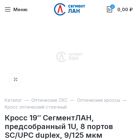
0
Меню
0,00
₽
Увеличить
Каталог
—
Оптические СКС
—
Оптические кроссы
—
Кросс оптический стоечный
Кросс 19″ СегментЛАН,
предсобранный 1U, 8 портов
SC/UPC duplex, 9/125 мкм