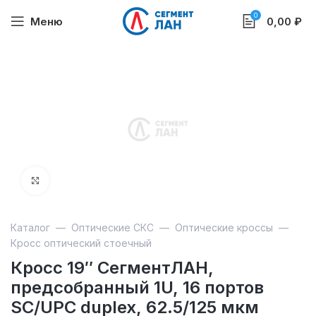
0
Меню
0,00
₽
Увеличить
Каталог
—
Оптические СКС
—
Оптические кроссы
—
Кросс оптический стоечный
Кросс 19″ СегментЛАН,
предсобранный 1U, 16 портов
SC/UPC duplex, 62.5/125 мкм