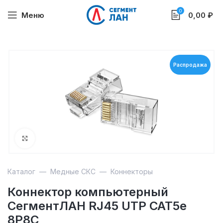
0
Меню
0,00
₽
Распродажа
Увеличить
Каталог
—
Медные СКС
—
Коннекторы
Коннектор компьютерный
СегментЛАН RJ45 UTP CAT5e
8Р8С