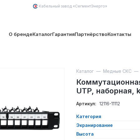
Кабельный завод «
СегментЭнерго
»
О бренде
Каталог
Гарантия
Партнёрство
Контакты
Каталог
—
Медные СКС
Коммутационная
UTP, наборная, 
Артикул:
12116-11112
Категория
Экранирование
Высота