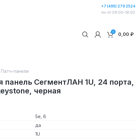
+7 (495) 279 2524
пн-пт 09:00–18:00
0
0,00
₽
—
Патч-панели
 панель СегментЛАН 1U, 24 порта,
keystone, черная
5е, 6
да
1U