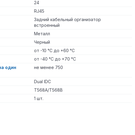
24
RJ45
Задний кабельный организатор
встроенный
Металл
Черный
от -10 °C до +60 °C
от -40 °C до +70 °C
на один
не менее 750
Dual IDC
T568A/T568B
1 шт.